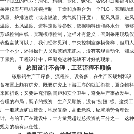
PLC
一个独立的
；消化、精制、陈化、碳化、活化和过滤都可以
PLC
采用仪表与电机连锁控制；干燥和热源合为一个
，实现助燃
风量、炉排速度（或者燃油、燃气阀门开度）、配风风量、进风
温度、出风温度、进料速度等参数，依据物料始和终水分，能够
形成控制曲线，实现模糊控制，这样才有意义，否则采用现场仪
表监盘就可以了。我们经常见到，中央控制室像模像样，但用人
一个不少，还得操作人员频繁跑来跑去，没有实现自动化，却成
了累赘。工程设计中，应避免这种花钱不讨好的现象。
6
总图设计不合理，工艺流程不顺畅
碳酸钙生产工序多、流程长、设备多，在生产区规划和设
备布置上颇有讲究。既要讲究上下游工序的就近衔接，避免物料
来回折返；又要讲究消防间距和安全卫生，避免生产事故发生。
合理的布局，既节约投资，生产又顺畅，没有“别扭”感。这类工
厂一般就近矿山建设，地形复杂，高低悬殊，应就地势合理设
计。有的工厂在建设中，土方量竟超过总投资的三分之一，这种
规划的确有点任性。