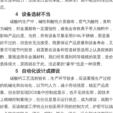
道长度和阻力，仅按泵口直径来配，实际生产就不能达到理想状
态。
4
设备选材不当
碳酸钙生产中，碱性和酸性介质都有，窑气为酸性，浆料
为碱性，对金属都有一定腐蚀性，难免会有铁离子带入物料中，
316L
影响产品白度。当然，所有设备尽量采用
不锈钢，那是最
好不过的，但造价无法接受。既要保证产品质量和设备寿命，又
要尽可能节约投资，就需要在设备和管道材质选用上认真权衡斟
酌，重视选用非金属材料。我们经常遇到同等规模的装置，造价
悬殊很大，原因就在于此。没必要的“豪华”也是一种浪费。
5
自动化设计成摆设
碳酸钙工艺流程较长，生产环节较多，应该重视生产过程
的机械化和自动化，以节约人力，减小劳动强度，稳定产品质
DCS
量。但全部实现
集中控制或显示，也不见得实用，因技术
上模糊控制量很少，往往仅是显示运行状态，成为摆设，就图个
好看。应该根据工序特点分别采用不同的控制方式，炉窑可以搞